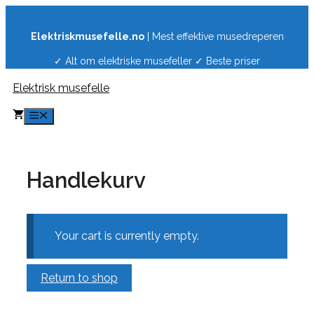
Hopp
til
Elektriskmusefelle.no
| Mest effektive musedreperen
innhold
✓ Alt om elektriske musefeller ✓ Beste priser
Elektrisk musefelle
Meny
Handlekurv
Your cart is currently empty.
Return to shop